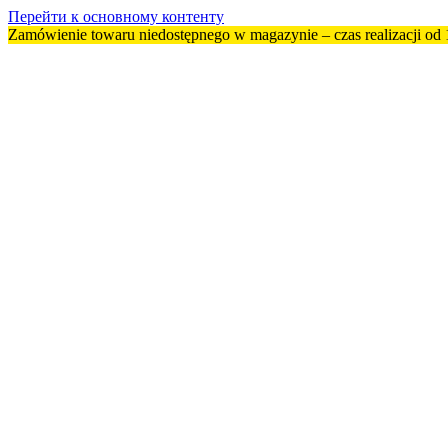
Перейти к основному контенту
Zamówienie towaru niedostępnego w magazynie – czas realizacji od 