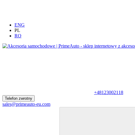
ENG
PL
RO
+48123002118
Telefon zwrotny
sales@primeauto-eu.com