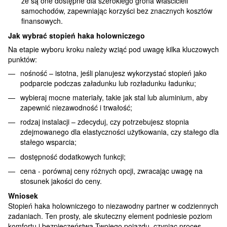
że ​​są one dostępne dla szerokiego grona właścicieli
samochodów, zapewniając korzyści bez znacznych kosztów
finansowych.
Jak wybrać stopień haka holowniczego
Na etapie wyboru kroku należy wziąć pod uwagę kilka kluczowych
punktów:
nośność – istotna, jeśli planujesz wykorzystać stopień jako
podparcie podczas załadunku lub rozładunku ładunku;
wybieraj mocne materiały, takie jak stal lub aluminium, aby
zapewnić niezawodność i trwałość;
rodzaj instalacji – zdecyduj, czy potrzebujesz stopnia
zdejmowanego dla elastyczności użytkowania, czy stałego dla
stałego wsparcia;
dostępność dodatkowych funkcji;
cena - porównaj ceny różnych opcji, zwracając uwagę na
stosunek jakości do ceny.
Wniosek
Stopień haka holowniczego to niezawodny partner w codziennych
zadaniach. Ten prosty, ale skuteczny element podniesie poziom
komfortu i bezpieczeństwa Twojego pojazdu, czyniąc proces