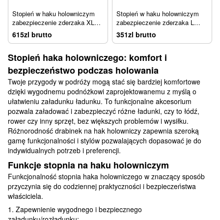
Stopień w haku holowniczym
Stopień w haku holowniczym
zabezpieczenie zderzaka XL
zabezpieczenie zderzaka L
WeatherTech 81BS1XL
WeatherTech 8ABS5V2
615zl brutto
351zl brutto
Stopień haka holowniczego: komfort i
bezpieczeństwo podczas holowania
Twoje przygody w podróży mogą stać się bardziej komfortowe
dzięki wygodnemu podnóżkowi zaprojektowanemu z myślą o
ułatwieniu załadunku ładunku. To funkcjonalne akcesorium
pozwala załadować i zabezpieczyć różne ładunki, czy to łódź,
rower czy inny sprzęt, bez większych problemów i wysiłku.
Różnorodność drabinek na hak holowniczy zapewnia szeroką
gamę funkcjonalności i stylów pozwalających dopasować je do
indywidualnych potrzeb i preferencji.
Funkcje stopnia na haku holowniczym
Funkcjonalność stopnia haka holowniczego w znaczący sposób
przyczynia się do codziennej praktyczności i bezpieczeństwa
właściciela.
1. Zapewnienie wygodnego i bezpiecznego
załadunku/rozładunku: