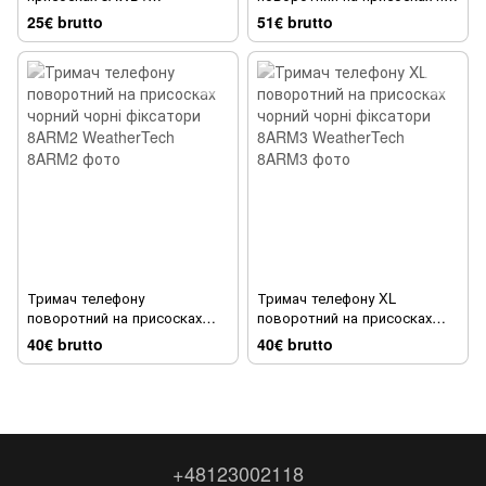
WeatherTech
два види чорний чорні
25€ brutto
51€ brutto
фіксатори 8ARM4
WeatherTech
Тримач телефону
Тримач телефону XL
поворотний на присосках
поворотний на присосках
чорний чорні фіксатори
чорний чорні фіксатори
40€ brutto
40€ brutto
8ARM2 WeatherTech
8ARM3 WeatherTech
+48123002118