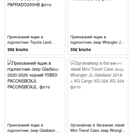
Прихований ящик в
Прихований ящик в
підлокітник Toyota Land
підлокітник Jeep Wrangler JL
Cruiser Prado 250 2024-2026
2018-2026 чорний YIIBEII
30€ brutto
35€ brutto
чорний Suetlcoity
PACONSBOXJL
PAPRADO250HB
Прихований ящик в
Органайзер в багажник лівий
підлокітник Jeep Gladiator
Mini Travel Case Jeep Wrangler