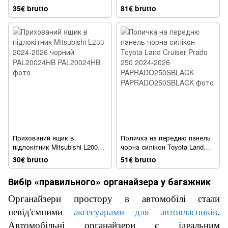
2020-2026 чорний YIIBEII
JL;Gladiator 2018 + XG Cargo
35€ brutto
81€ brutto
PACONSBOXJL
XG-324
Прихований ящик в
Поличка на передню панель
підлокітник Mitsubishi L200
чорна силікон Toyota Land
2024-2026 чорний
Cruiser Prado 250 2024-2026
30€ brutto
51€ brutto
PAL20024HB
PAPRADO250SBLACK
Вибір «правильного» органайзера у багажник
Органайзери простору в автомобілі стали
невід'ємними
аксесуарами для автовласників
.
Автомобільні органайзери є ідеальним