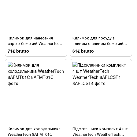
Килимок для нанесення
Килимок для посуду зі
спрею бежевий WeatherTech
зливом с сливом бежевий
81STSM01T
WeatherTech 8ADSH04TN
71€ brutto
61€ brutto
Килимок для холодильника
Підсклянники комплект 4 шт
WeatherTech 8AFMT01C
WeatherTech WeatherTech