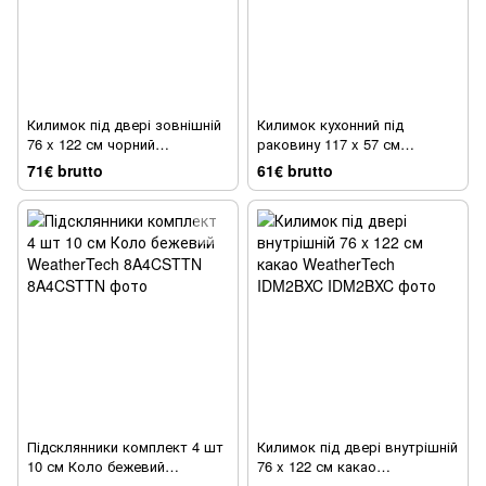
Килимок під двері зовнішній
Килимок кухонний під
76 x 122 см чорний
раковину 117 x 57 см
WeatherTech ODM2BXB
бежевий WeatherTech
71€ brutto
61€ brutto
USM03BXTN
Підсклянники комплект 4 шт
Килимок під двері внутрішній
10 см Коло бежевий
76 x 122 см какао
WeatherTech 8A4CSTTN
WeatherTech IDM2BXC