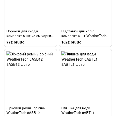
Поріжки для сходів
Підставки для коліс
комплект 5 шт 75 см чорний
комплект 4 шт WeatherTech
WeatherTech 8ASE295BK
8AWSTK24B
77€ brutto
162€ brutto
Зірковий ремінь срібний
Пляшка для води
WeatherTech 8ASB12
WeatherTech 8ABTL1