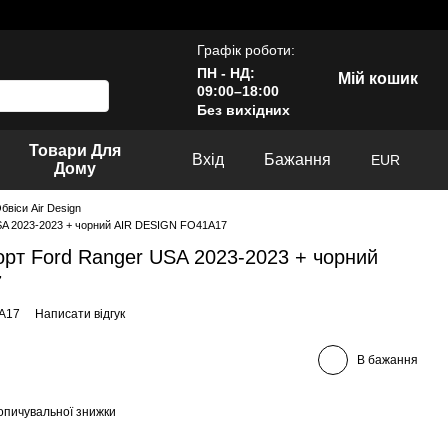
Графік роботи:
ПН - НД:
Мій кошик
09:00–18:00
Без вихідних
Товари Для
Вхід
Бажання
EUR
Дому
бвіси Air Design
USA 2023-2023 + чорний AIR DESIGN FO41A17
орт Ford Ranger USA 2023-2023 + чорний
7
1A17
Написати відгук
В бажання
опичувальної знижки