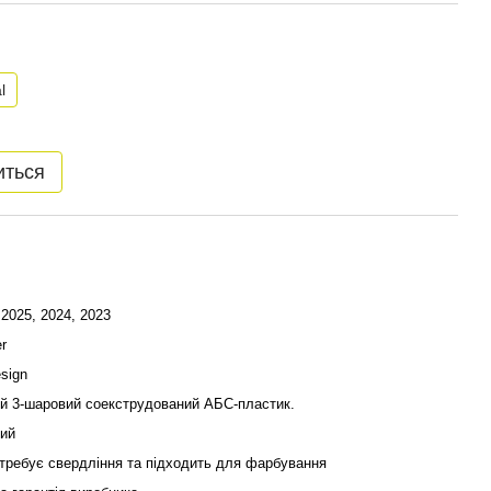
l
иться
 2025, 2024, 2023
r
esign
й 3-шаровий соекструдований АБС-пластик.
ий
требує свердління та підходить для фарбування