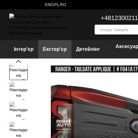
Перейти к основному контенту
ENG
PL
RO
+4812300211
Аксесуар
Інтер'єр
Екстер'єр
Детейлінг