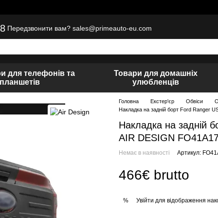
8
sales@primeauto-eu.com
Передзвонити вам?
и для телефонів та
Товари для домашніх
планшетів
улюбленців
Головна
Екстер'єр
Обвіси
О
Накладка на задній борт Ford Ranger 
Накладка на задній б
AIR DESIGN FO41A1
Немає в наявності
Артикул: FO4
466€ brutto
Увійти
для відображення нак
%