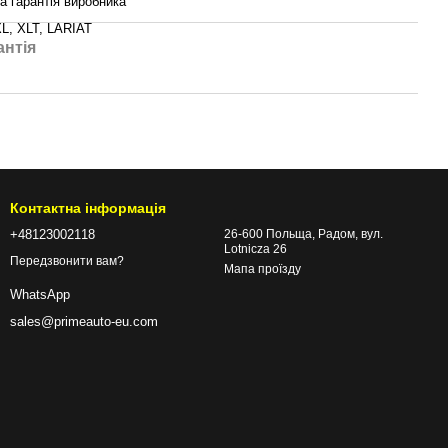
на гарантія виробника
L, XLT, LARIAT
антія
Контактна інформація
+48123002118
26-600 Польща, Радом, вул.
Lotnicza 26
Передзвонити вам?
Мапа проїзду
WhatsApp
sales@primeauto-eu.com