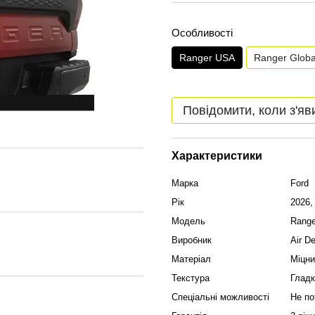
Особливості
Ranger USA
Ranger Globa
Повідомити, коли з'яв
Характеристики
Марка
Ford
Рік
2026,
Модель
Range
Виробник
Air D
Матеріал
Міцни
Текстура
Гладк
Спеціальні можливості
Не по