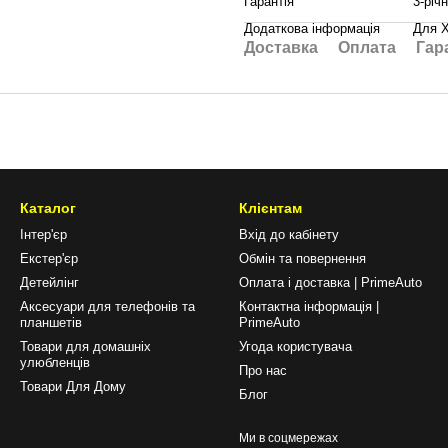
Гарантія
3-річ
Додаткова інформація
Для X
Доставка
Оплата
Гар
Каталог
Клієнтам
Інтер'єр
Вхід до кабінету
Екстер'єр
Обмін та повернення
Детейлінг
Оплата і доставка | PrimeAuto
Аксесуари для телефонів та
Контактна інформація |
планшетів
PrimeAuto
Товари для домашніх
Угода користувача
улюбленців
Про нас
Товари Для Дому
Блог
Ми в соцмережах