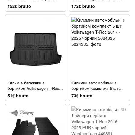
WeatherTech 401135
передні Volkswagen T-Roc
152€ brutto
172€ brutto
2017 - 2025 EUR чорний
WeatherTech 449891IM
Килим в багажник з
Килимки автомобільні з
бортиком Volkswagen T-Roc
бортиком комплект 5 шт
верхня позиція 2017-2025
Volkswagen T-Roc 2017 - 2025
51€ brutto
73€ brutto
чорний 6024191
чорний 5024335