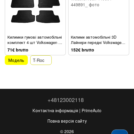
Килимки гумові автомобільні
Килими автомобільні 3D
комплект 4 шт Volkswagen T-
Лайнери передні Volkswagen
Roc 2017 - 2025 чорний
T-Roc 2016 - 2025 EUR чорний
71€ brutto
152€ brutto
1024414
WeatherTech 449891
Модель
T-Roc
+48123002118
Контактна інформація | PrimeAuto
Повна версія сайту
© 2026