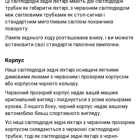
Ці світлодіодні задні ліхтарі мають дві світлодіодні
трубки як габаритні ліхтарі, з червоним світлодіодом
між світловими трубками як стоп-сигнал і
стандартним миготливим світлом покажчика
повороту.
Лампа заднього ходу розташована внизу, і ви можете
встановити свої стандартні галогенні лампочки.
Корпус
Наші світлодіодні задні ліхтарі оснащені легкими
димовими лінзами з червоним і прозорим корпусом
або корпусом чорного кольору.
Червоний прозорий корпус надає вашій машині
оригінальний вигляд і поєднується з усіма кольорами
кузова. З іншого боку, чорний корпус надає вашому
автомобілю більш спортивного вигляду.
Усі наші світлодіодні задні ліхтарі з червоним прозорим
корпусом складаються з червоної світлодіодної
трубки, тоді як світлодіодні задні ліхтарі з чорно-