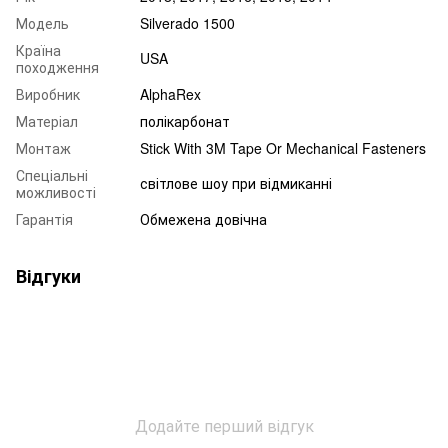
Модель
Silverado 1500
Країна
USA
походження
Виробник
AlphaRex
Матеріал
полікарбонат
Монтаж
Stick With 3M Tape Or Mechanical Fasteners
Спеціальні
світлове шоу при відмиканні
можливості
Гарантія
Обмежена довічна
Відгуки
Додайте перший відгук