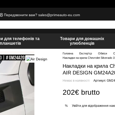
8
sales@primeauto-eu.com
Передзвонити вам?
и для телефонів та
Товари для домашніх
планшетів
улюбленців
Головна
Екстер'єр
Обвіси
О
Накладки на крила Chevrolet Silverad
Накладки на крила Ch
AIR DESIGN GM24A2
Немає в наявності
Артикул: GM2
202€ brutto
Увійти
для відображення нак
%