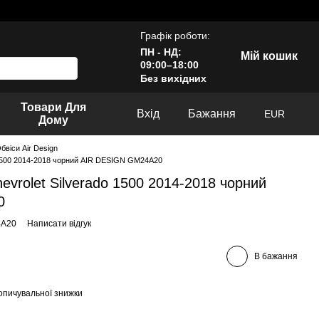
Графік роботи:
ПН - НД:
Мій кошик
09:00–18:00
Без вихідних
Товари Для
Вхід
Бажання
EUR
Дому
бвіси Air Design
o 1500 2014-2018 чорний AIR DESIGN GM24A20
evrolet Silverado 1500 2014-2018 чорний
0
4A20
Написати відгук
В бажання
опичувальної знижки