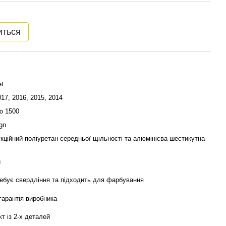
иться
et
017, 2016, 2015, 2014
do 1500
gn
кційний поліуретан середньої щільності та алюмінієва шестикутна
й
ебує свердління та підходить для фарбування
 гарантія виробника
т із 2-х деталей