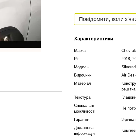
Повідомити, коли з'яв
Характеристики
Марка
Chevrol
Рік
2018, 2
Модель
Silvera
Виробник
Air Desi
Матеріал
Констру
решітка
Текстура
Гладки
Спеціальні
Не потр
можливості
Гарантія
3-річна
Додаткова
Комплек
інформація