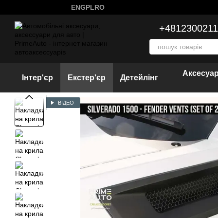
Перейти к основному контенту
ENG
PL
RO
+4812300211
Аксесуар
Інтер'єр
Екстер'єр
Детейлінг
ВІДЕО