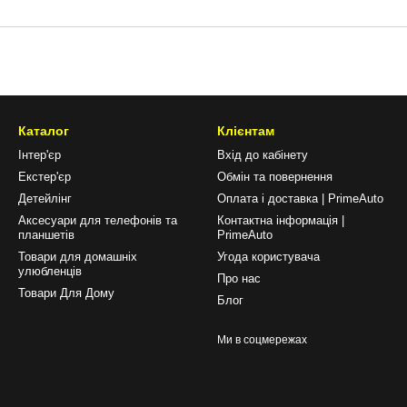
Каталог
Клієнтам
Інтер'єр
Вхід до кабінету
Екстер'єр
Обмін та повернення
Детейлінг
Оплата і доставка | PrimeAuto
Аксесуари для телефонів та
Контактна інформація |
планшетів
PrimeAuto
Товари для домашніх
Угода користувача
улюбленців
Про нас
Товари Для Дому
Блог
Ми в соцмережах