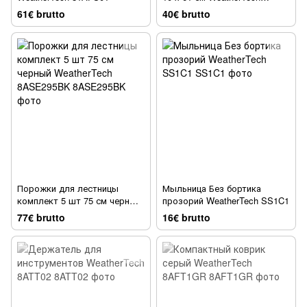
81GWP02
61€ brutto
40€ brutto
Порожки для лестницы
Мыльница Без бортика
комплект 5 шт 75 см черный
прозорий WeatherTech SS1C1
WeatherTech 8ASE295BK
77€ brutto
16€ brutto