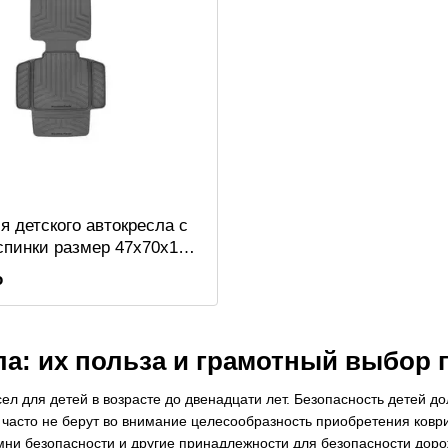
я детского автокресла с
спинки размер 47x70x130
й WeatherTech
o
1BK
ла: их польза и грамотный выбор
л для детей в возрасте до двенадцати лет. Безопасность детей до
 часто не берут во внимание целесообразность приобретения коври
мни безопасности и другие принадлежности для безопасности дор