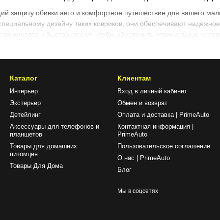
щий защиту обивки авто и комфортное путешествие для вашего ма
специальному дизайну таких ковриков, они обеспечивают надежно
егко моются и быстро сохнут, чтобы обеспечить оптимальные усло
втокресел
т весомые преимущества для взрослых и детей:
Каталог
Клиентам
ий на сиденье, обеспечивая его сохранность и чистоту, помогаю
Интерьер
Вход в личный кабинет
Экстерьер
Обмен и возврат
обы предотвратить скольжение автокресла, обеспечить безопасност
Детейлинг
Оплата и доставка | PrimeAuto
 сиденье, что продлевает эксплуатационный срок и сохраняет пре
Аксессуары для телефонов и
Контактная информация |
планшетов
PrimeAuto
ление детского автокресла, что помогает предотвратить его сколь
Товары для домашних
Пользовательское соглашение
кресло — легко и просто, это займет всего пару минут; легко моются
питомцев
О нас | PrimeAuto
Товары Для Дома
Блог
ик, который будет соответствовать интерьеру автомобиля и прида
Мы в соцсетях
детских автокресел?
новных видов ковриков под детское автокресло: