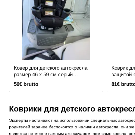
Ковер для детского автокресла
Коврик дл
размер 46 x 59 см серый
защитой 
WeatherTech 81CSP01GY
см черны
56€ brutto
81€ brutt
81CSBP0
Коврики для детского автокрес
Эксперты настаивают на использовании специальных автокресе
родителей заранее беспокоятся о наличии автокресла, они же
является не менее важным аксессуаром, чем само кресло, ре