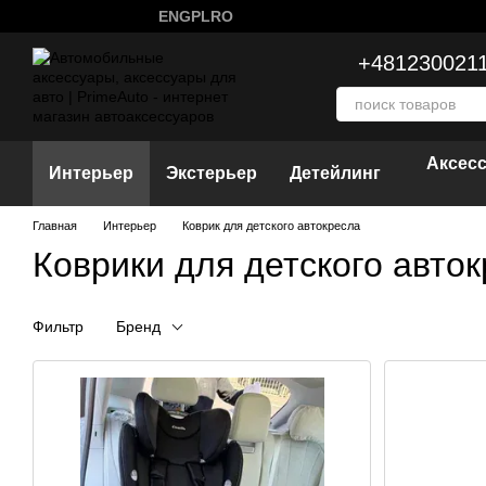
Перейти к основному контенту
ENG
PL
RO
+481230021
Аксес
Интерьер
Экстерьер
Детейлинг
Главная
Интерьер
Коврик для детского автокресла
Коврики для детского авто
Фильтр
Бренд