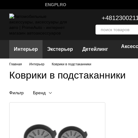
Перейти к основному контенту
ENG
PL
RO
+481230021
Аксес
Интерьер
Экстерьер
Детейлинг
Главная
Интерьер
Коврики в подстаканники
Коврики в подстаканники
Фильтр
Бренд