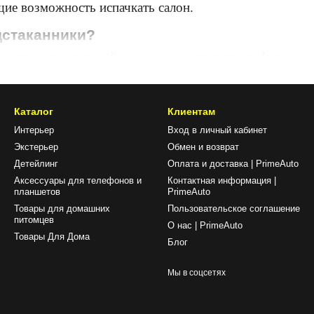
ие возможность испачкать салон.
дстаканники?
материала, который идеально соответствует форме дн
т нежелательные движения установленных в них емкост
ики
Каталог
Клиентам
, налитый в термокружку, проливается при движен
Интерьер
Вход в личный кабинет
тся от дороги. Практичные противоскользящие ковр
Экстерьер
Обмен и возврат
самым снижая риски при вождении.
Детейлинг
Оплата и доставка | PrimeAuto
Аксессуары для телефонов и
Контактная информация |
рорезями и текстурированной поверхностью, кото
планшетов
PrimeAuto
Товары для домашних
Пользовательское соглашение
ническим повреждениям, нескользящие коврики в подс
питомцев
О нас | PrimeAuto
Товары Для Дома
Блог
 уход за ними простым и удобным.
ым подарком для автолюбителя. Водитель, несомненно
Мы в соцсетях
езопасными.