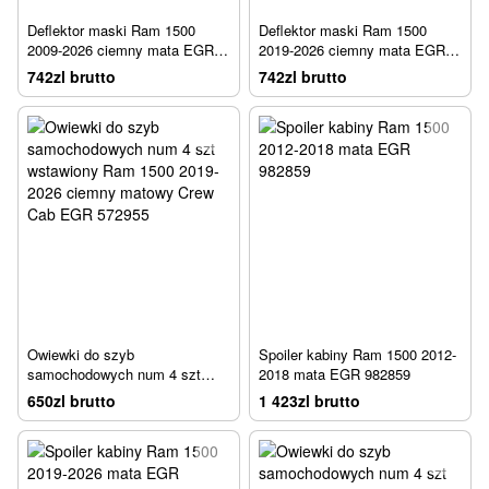
Deflektor maski Ram 1500
Deflektor maski Ram 1500
2009-2026 ciemny mata EGR
2019-2026 ciemny mata EGR
302655
302955
742zl brutto
742zl brutto
Owiewki do szyb
Spoiler kabiny Ram 1500 2012-
samochodowych num 4 szt
2018 mata EGR 982859
wstawiony Ram 1500 2019-
650zl brutto
1 423zl brutto
2026 ciemny matowy Crew Cab
EGR 572955