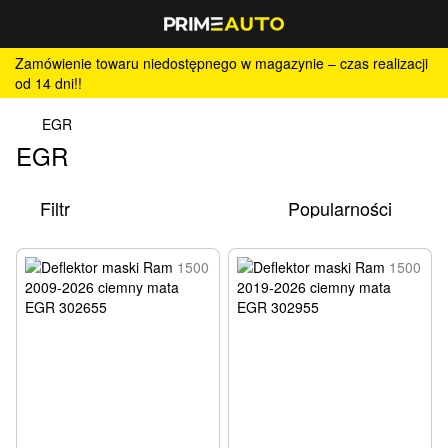
Zamówienie towaru niedostępnego w magazynie – czas realizacji
od 14 dni!!
EGR
EGR
Filtr
Popularności