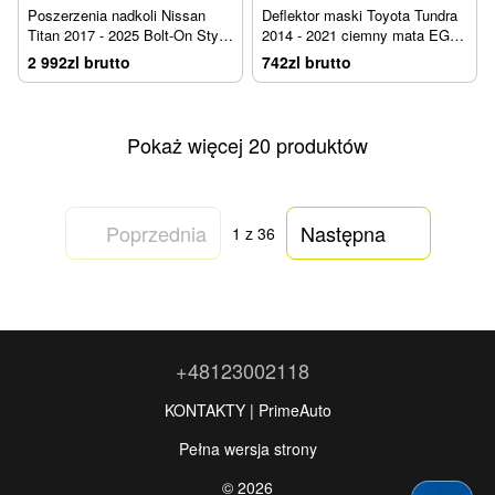
Poszerzenia nadkoli Nissan
Deflektor maski Toyota Tundra
Titan 2017 - 2025 Bolt-On Style
2014 - 2021 ciemny mata EGR
matowy EGR 796004
305395
2 992zl brutto
742zl brutto
Pokaż więcej 20 produktów
Poprzednia
Następna
1
z 36
+48123002118
KONTAKTY | PrimeAuto
Pełna wersja strony
© 2026