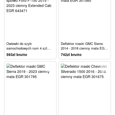
Owiewki do szyb
Deflektor maski GMC Sierra
samochodowych num 4 szt
2014 - 2018 ciemny mata EGR
spoiwo Ford F-150 2015 - 2023
301585
593zl brutto
742zl brutto
ciemny Extended Cab EGR
643471