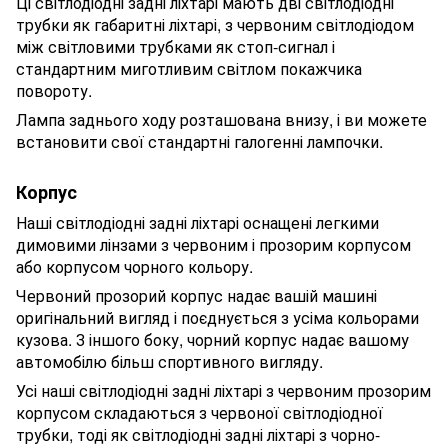
Ці світлодіодні задні ліхтарі мають дві світлодіодні
трубки як габаритні ліхтарі, з червоним світлодіодом
між світловими трубками як стоп-сигнал і
стандартним миготливим світлом покажчика
повороту.
Лампа заднього ходу розташована внизу, і ви можете
встановити свої стандартні галогенні лампочки.
Корпус
Наші світлодіодні задні ліхтарі оснащені легкими
димовими лінзами з червоним і прозорим корпусом
або корпусом чорного кольору.
Червоний прозорий корпус надає вашій машині
оригінальний вигляд і поєднується з усіма кольорами
кузова. З іншого боку, чорний корпус надає вашому
автомобілю більш спортивного вигляду.
Усі наші світлодіодні задні ліхтарі з червоним прозорим
корпусом складаються з червоної світлодіодної
трубки, тоді як світлодіодні задні ліхтарі з чорно-