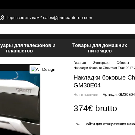
18
sales@primeauto-eu.com
Перезвонить вам?
суары для телефонов и
Товары для домашних
планшетов
питомцев
Главная
Экстерьер
Обвесы
Накладки боковые Chevrolet Trax 201
Накладки боковые Che
GM30E04
Нет в наличии
Артикул: GM30E04
374€ brutto
Войти
для отображения нако
%