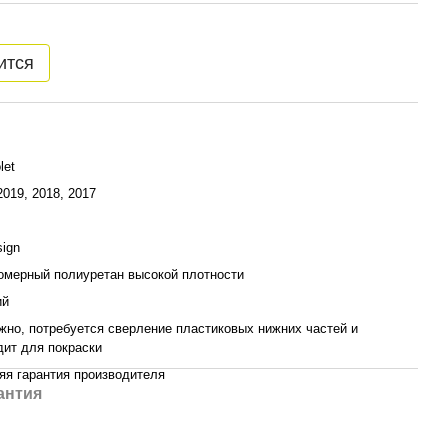
ится
let
2019, 2018, 2017
sign
омерный полиуретан высокой плотности
ий
жно, потребуется сверление пластиковых нижних частей и
дит для покраски
яя гарантия производителя
антия