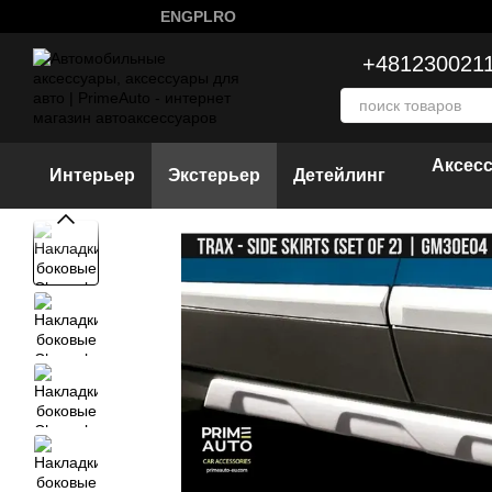
Перейти к основному контенту
ENG
PL
RO
+481230021
Аксес
Интерьер
Экстерьер
Детейлинг