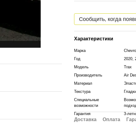
Сообщить, когда появ
Характеристики
Марка
Chevro
Год
2020, 
Модель
Trax
Производитель
Air De
Материал
Эласт
Текстура
Гладк
Специальные
Возмо
возможности
подхо
Гарантия
3-летн
Доставка
Оплата
Гар