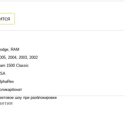
ится
odge, RAM
005, 2004, 2003, 2002
am 1500 Classic
SA
lphaRex
оликарбонат
ветовое шоу при разблокировке
антия