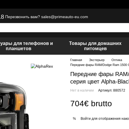
18
sales@primeauto-eu.com
Перезвонить вам?
суары для телефонов и
Товары для домашних
планшетов
питомцев
Главная
Экстерьер
Оптика
Передние фары RAM/Dodge Ram 1500 Cla
Передние фары RAM/
серия цвет Alpha-Bla
Нет в наличии
Артикул: 880572
704€ brutto
Войти
для отображения нако
%