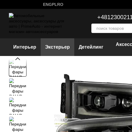
Перейти к основному контенту
ENG
PL
RO
+481230021
Аксес
Интерьер
Экстерьер
Детейлинг