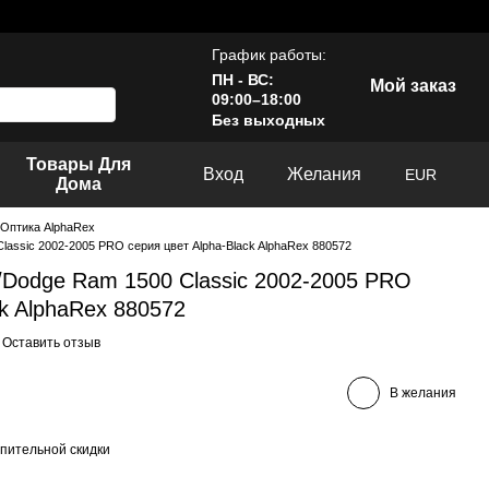
График работы:
ПН - ВС:
Мой заказ
09:00–18:00
Без выходных
Товары Для
Вход
Желания
EUR
Дома
Оптика AlphaRex
ssic 2002-2005 PRO серия цвет Alpha-Black AlphaRex 880572
Dodge Ram 1500 Classic 2002-2005 PRO
ck AlphaRex 880572
Оставить отзыв
В желания
пительной скидки