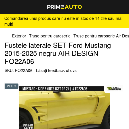
Comandarea unui produs care nu este în stoc de 14 zile sau mai
mult!
Exterior
Truse pentru caroserie
Truse pentru caroserie Air De
Fustele laterale SET Ford Mustang
2015-2025 negru AIR DESIGN
FO22A06
SKU:
FO22A06
Lăsați feedback-ul dvs
VIDEO