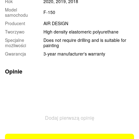
Rok
2020, 2019, 2018
Model
F-150
samochodu
Producent
AIR DESIGN
Tworzywo
High density elastomeric polyurethane
Specjalne
Does not require drilling and is suitable for
możliwości
painting
Gwarancja
3-year manufacturer's warranty
Opinie
Dodaj pierwszą opinię