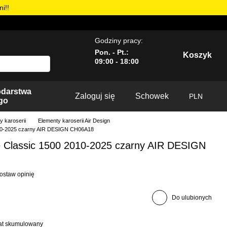
i!!
Godziny pracy:
Pon. - Pt.:
Koszyk
09:00 - 18:00
odarstwa
Zaloguj się
Schowek
PLN
go
y karoserii
Elementy karoserii Air Design
010-2025 czarny AIR DESIGN CH06A18
e Classic 1500 2010-2025 czarny AIR DESIGN
ostaw opinię
Do ulubionych
bat skumulowany