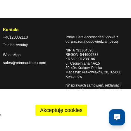
Kontakt
+48123002118
Prime Cars Accessories Spółka z
ograniczoną odpowiedzialnością
Telefon zwrotny
NIP: 6793364590
REGON: 544606738
WhatsApp
KRS: 0001238186
sales@primeauto-eu.com
ul. Cegielniana 4A/15
30-404 Kraków, Polska.
Magazyn: Krakowiaków 28, 32-060
Kryspinów
[W sprawach zamówień, reklamacji
oraz współpracy prosimy o kontakt
mailowy lub telefoniczny.]
Dojazd
Akceptuję cookies
ę