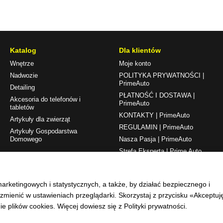
Katalog
Dla klientów
Wnętrze
Moje konto
Nadwozie
POLITYKA PRYWATNOŚCI |
PrimeAuto
Detailing
PŁATNOŚĆ I DOSTAWA |
Akcesoria do telefonów i
PrimeAuto
tabletów
KONTAKTY | PrimeAuto
Artykuły dla zwierząt
REGULAMIN | PrimeAuto
Artykuły Gospodarstwa
Domowego
Nasza Pasja | PrimeAuto
Strefa Eksperta | Prime Auto
Śledź nas na
marketingowych i statystycznych, a także, by działać bezpiecznego i
zmienić w ustawieniach przeglądarki. Skorzystaj z przycisku «Akceptuj
ie plików cookies. Więcej dowiesz się z
Polityki prywatności
.