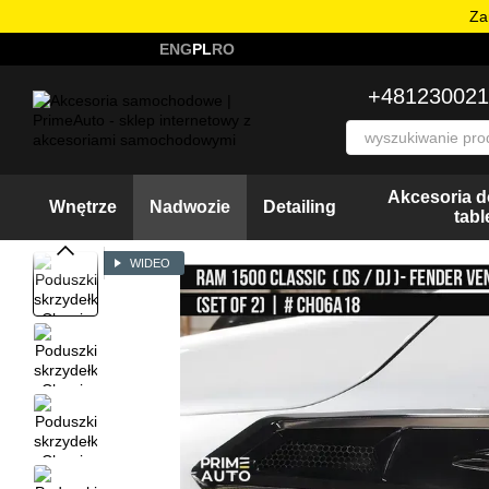
Перейти к основному контенту
Za
ENG
PL
RO
+481230021
Akcesoria d
Wnętrze
Nadwozie
Detailing
tab
WIDEO