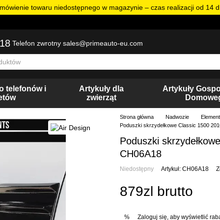
mówienie towaru niedostępnego w magazynie – czas realizacji od 14 dn
18
sales@primeauto-eu.com
Telefon zwrotny
o telefonów i
Artykuły dla
Artykuły Gosp
letów
zwierząt
Domowe
Strona główna
Nadwozie
Element
Poduszki skrzydełkowe Classic 1500 2
Poduszki skrzydełkow
CH06A18
Niedostępny
Artykuł: CH06A18
Z
879zl brutto
Zaloguj się
, aby wyświetlić ra
%